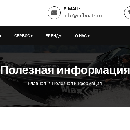
E-MAIL:
info@mfboats.ru
▾
СЕРВИС
▾
БРЕНДЫ
О НАС
▾
Полезная информаци
Главная
Полезная информация