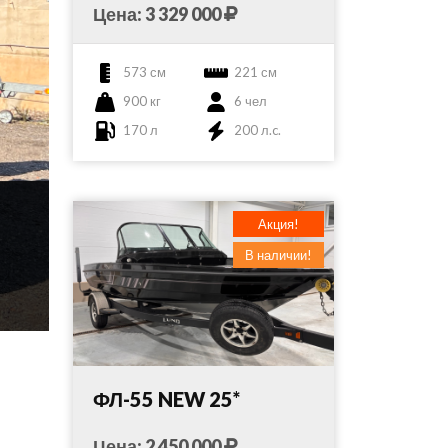
Цена: 3 329 000
573 см
221 см
900 кг
6 чел
170 л
200 л.c.
Акция!
В наличии!
ФЛ-55 NEW 25*
Цена: 2 450 000