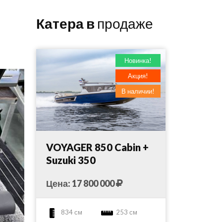
Катера в
продаже
Новинка!
Акция!
В наличии!
VOYAGER 850 Cabin +
Suzuki 350
Цена: 17 800 000
834 см
253 см