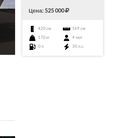
Цена: 525 000
420 см
169 см
170 кг
4 чел
0 л
30 л.c.