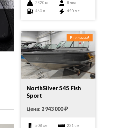
2320 кг
8 чел
460 л
450 л.c.
В наличии!
NorthSilver 545 Fish
Sport
Цена: 2 943 000
508 см
221 см