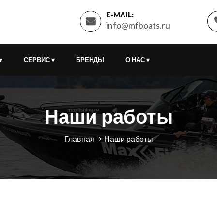
E-MAIL:
info@mfboats.ru
▾
СЕРВИС
▾
БРЕНДЫ
О НАС
▾
Наши работы
Главная
Наши работы