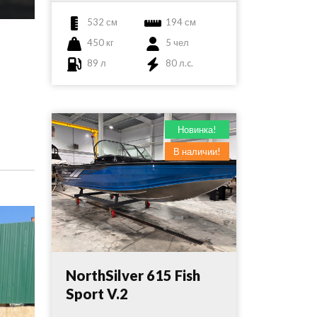
532 см
194 см
450 кг
5 чел
89 л
80 л.c.
Новинка!
В наличии!
NorthSilver 615 Fish
Sport V.2