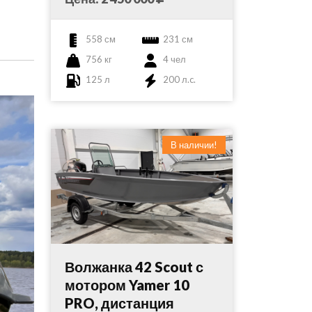
558 см
231 см
756 кг
4 чел
125 л
200 л.c.
В наличии!
Волжанка 42 Scout с
мотором Yamer 10
PRO, дистанция