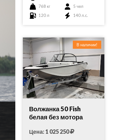
768 кг
5 чел
120 л
140 л.c.
В наличии!
Волжанка 50 Fish
белая без мотора
Цена: 1 025 250