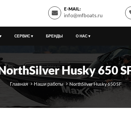
E-MAIL:
info@mfboats.ru
▾
СЕРВИС
▾
БРЕНДЫ
О НАС
▾
NorthSilver Husky 650 S
Главная
Наши работы
NorthSilver Husky 650 SF