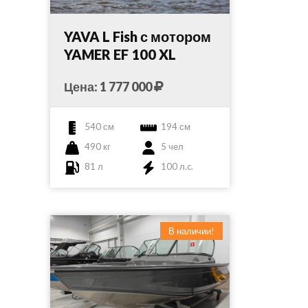
YAVA L Fish с мотором
YAMER EF 100 XL
Цена: 1 777 000
540 см
194 см
490 кг
5 чел
81 л
100 л.c.
В наличии!