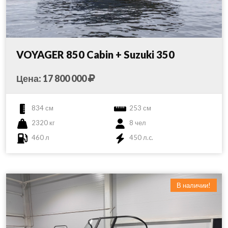
VOYAGER 850 Cabin + Suzuki 350
Цена: 17 800 000
834 см
253 см
2320 кг
8 чел
460 л
450 л.c.
В наличии!