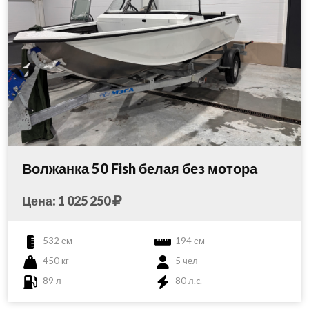
Волжанка 50 Fish белая без мотора
Цена: 1 025 250
532 см
194 см
450 кг
5 чел
89 л
80 л.c.