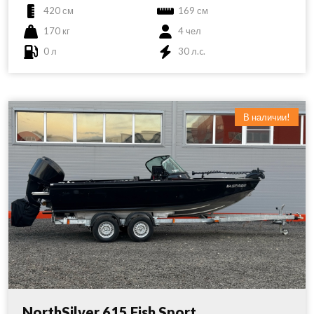
420 см
169 см
170 кг
4 чел
0 л
30 л.c.
В наличии!
NorthSilver 615 Fish Sport