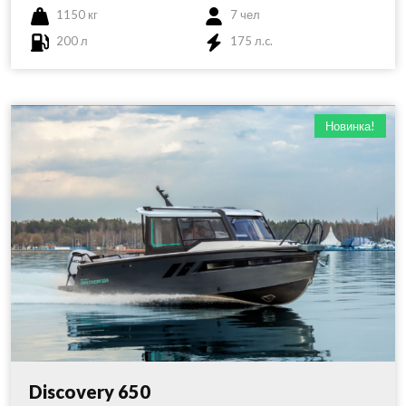
1150 кг
7 чел
200 л
175 л.c.
Новинка!
Discovery 650