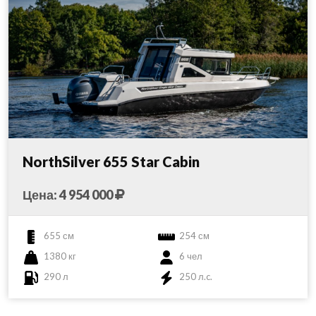
NorthSilver 655 Star Cabin
Цена: 4 954 000
655 см
254 см
1380 кг
6 чел
290 л
250 л.c.