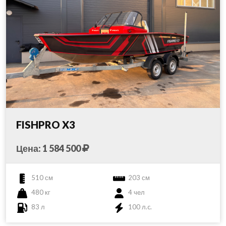
FISHPRO X3
Цена: 1 584 500
510 см
203 см
480 кг
4 чел
83 л
100 л.c.