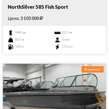
NorthSilver 585 Fish Sport
Цена: 3 103 000
548 см
221 см
827 кг
5 чел
150 л
175 л.c.
В наличии!