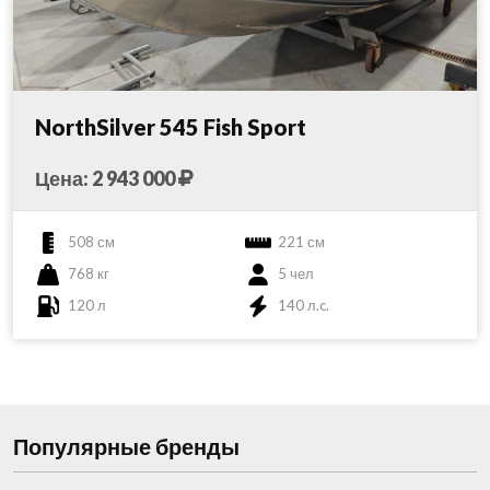
NorthSilver 545 Fish Sport
Цена: 2 943 000
508 см
221 см
768 кг
5 чел
120 л
140 л.c.
Популярные бренды