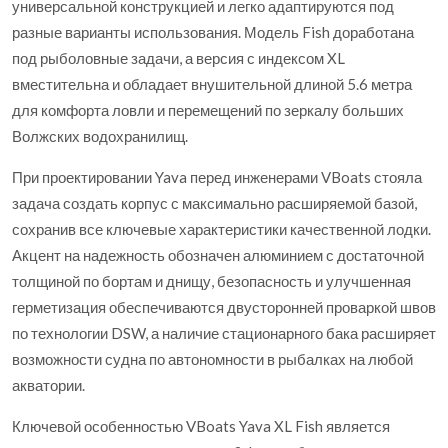
универсальной конструкцией и легко адаптируются под
разные варианты использования. Модель Fish доработана
под рыболовные задачи, а версия с индексом XL
вместительна и обладает внушительной длиной 5.6 метра
для комфорта ловли и перемещений по зеркалу больших
Волжских водохранилищ.
При проектировании Yava перед инженерами VBoats стояла
задача создать корпус с максимально расширяемой базой,
сохранив все ключевые характеристики качественной лодки.
Акцент на надежность обозначен алюминием с достаточной
толщиной по бортам и днищу, безопасность и улучшенная
герметизация обеспечиваются двусторонней проваркой швов
по технологии DSW, а наличие стационарного бака расширяет
возможности судна по автономности в рыбалках на любой
акватории.
Ключевой особенностью VBoats Yava XL Fish является