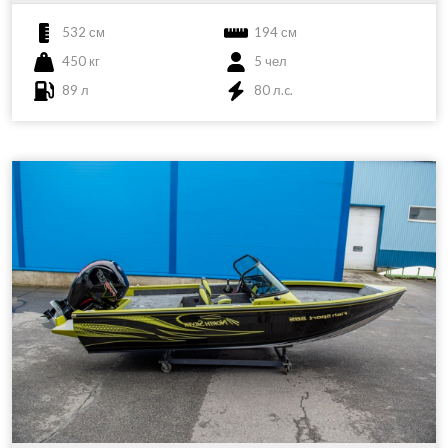
532 см
194 см
450 кг
5 чел
89 л
80 л.c.