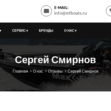
E-MAIL:
info@mfboats.ru
▾
СЕРВИС
▾
БРЕНДЫ
О НАС
▾
Сергей Смирнов
Главная
О нас
Отзывы
Сергей Смирнов