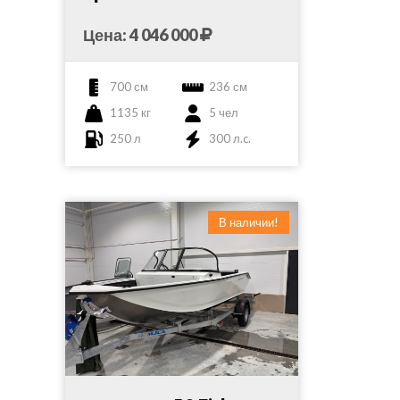
Цена: 4 046 000
700 см
236 см
1135 кг
5 чел
250 л
300 л.c.
В наличии!