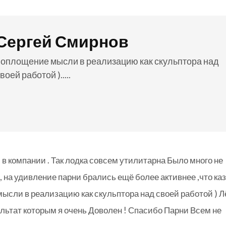
Сергей Смирнов
воплощение мысли в реализацию как скульптора над
воей работой ).....
в компании . Так лодка совсем утилитарна Было много не
 , на удивление парни брались ещё более активнее ,что ка
ысли в реализацию как скульптора над своей работой ) Л
льтат которым я очень Доволен ! Спасибо Парни Всем не