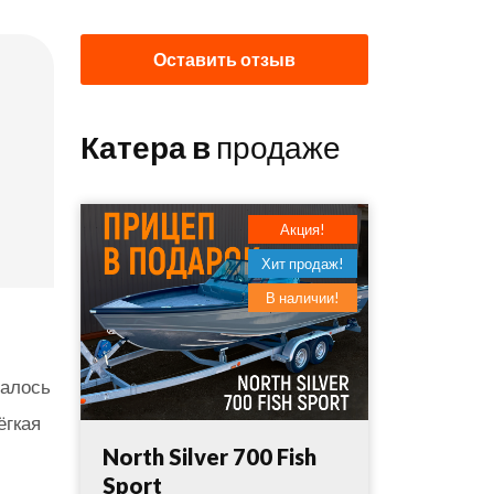
Оставить отзыв
Катера в
продаже
Акция!
Хит продаж!
В наличии!
залось
ёгкая
North Silver 700 Fish
Sport