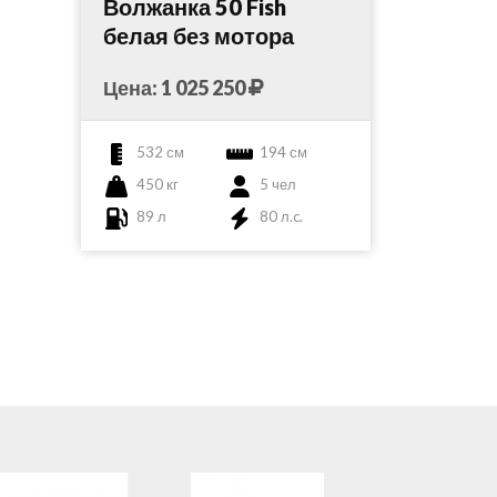
Волжанка 50 Fish
белая без мотора
Цена: 1 025 250
532 см
194 см
450 кг
5 чел
89 л
80 л.c.